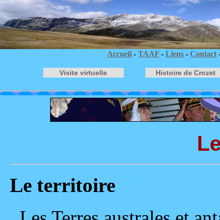
Accueil
-
TAAF
-
Liens
-
Contact
Visite virtuelle
Histoire de Crozet
L
Le territoire
Les Terres australes et an