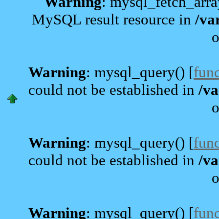
Warning
: mysql_fetch_arra
MySQL result resource in
/va
o
Warning
: mysql_query() [
fun
could not be established in
/va
o
Warning
: mysql_query() [
fun
could not be established in
/va
o
Warning
: mysql_query() [
fun